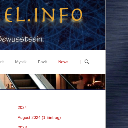
Navigation
überspringen
rit
Mystik
Fazit
News
ation
st über Materie
Luzifer Experiment
Highlights
ographisches Weltbild
Zyklen
Gesellschaft & Politik
lutionstheorie
Geschichte
Russland & Ukraine
-Ka-Ba
3 Tage Finsternis
Wirtschaft & Finanzen
2024
rma
Maya-Prophezeiung
Energie & Wissenschaft
August 2024 (1 Eintrag)
euchtung
Recht & Fiktion BRiD
2023