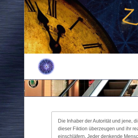
Die Inhaber der Autorität und jene,
dieser Fiktion überzeugen und ihr re
einschläfern. Jeder denkende Mens