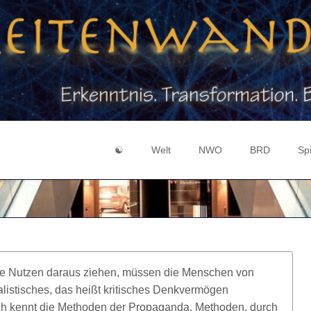
☯
Welt
NWO
BRD
Spi
Login
Zeichen & Symbole
Geheimlehre
Medienmanipul
Gei
Registrieren
Mensch vs. Person
Gott-Welt-Dualismus
Souveränität
Hol
9 / 11
Illuminaten
BRD GmbH
Evo
Chemtrails
3 Machtzentren
Mer
 die Nutzen daraus ziehen, müssen die Menschen von
Federal Reserve
Bibel Code 666
Ka
alistisches, das heißt kritisches Denkvermögen
Corona
Fluch von Kanaan
Erl
ch kennt die Methoden der Propaganda, Methoden, durch