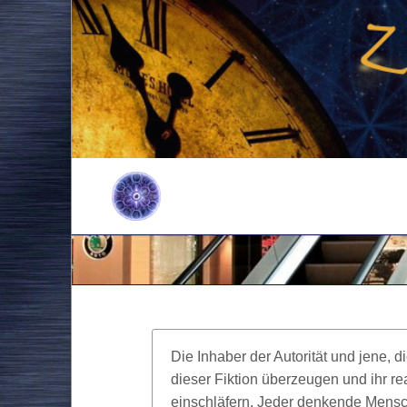
Die Inhaber der Autorität und jene,
dieser Fiktion überzeugen und ihr re
einschläfern. Jeder denkende Mens