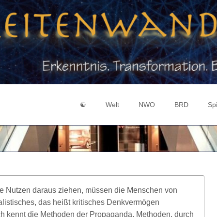
☯
Welt
NWO
BRD
Spi
Login
Zeichen & Symbole
Geheimlehre
Medienmanipul
Gei
Registrieren
Mensch vs. Person
Gott-Welt-Dualismus
Souveränität
Hol
9 / 11
Illuminaten
BRD GmbH
Evo
Chemtrails
3 Machtzentren
Mer
 die Nutzen daraus ziehen, müssen die Menschen von
Federal Reserve
Bibel Code 666
Ka
alistisches, das heißt kritisches Denkvermögen
Corona
Fluch von Kanaan
Erl
ch kennt die Methoden der Propaganda, Methoden, durch