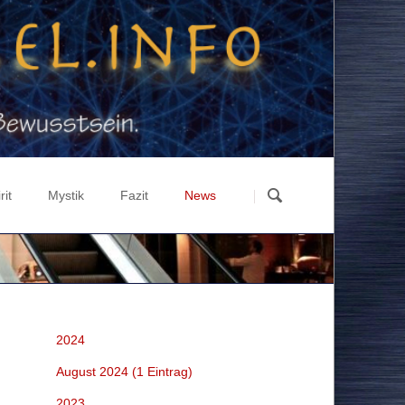
Navigation
überspringen
rit
Mystik
Fazit
News
ation
st über Materie
Luzifer Experiment
Highlights
ographisches Weltbild
Zyklen
Gesellschaft & Politik
lutionstheorie
Geschichte
Russland & Ukraine
-Ka-Ba
3 Tage Finsternis
Wirtschaft & Finanzen
2024
rma
Maya-Prophezeiung
Energie & Wissenschaft
August 2024 (1 Eintrag)
euchtung
Recht & Fiktion BRiD
2023