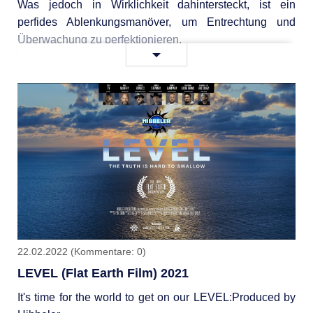
Was jedoch in Wirklichkeit dahinter­steckt, ist ein
perfides Ablenkungs­manöver, um Entrechtung und
Über­wachung zu perfektionieren.
Die
Weiterlesen …
Farce
der
„Corona-
Freedom
Days“
22.02.2022
(Kommentare: 0)
LEVEL (Flat Earth Film) 2021
It's time for the world to get on our LEVEL:Produced by