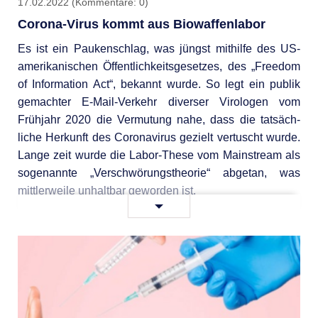
17.02.2022
(Kommentare: 0)
Corona-Virus kommt aus Biowaffenlabor
Es ist ein Paukenschlag, was jüngst mithilfe des US-
ameri­kanischen Öffentlich­keits­gesetzes, des „Freedom
of Infor­mation Act“, bekannt wurde. So legt ein publik
gemachter E-Mail-Verkehr diverser Viro­logen vom
Frühjahr 2020 die Vermutung nahe, dass die tatsäch­
liche Herkunft des Corona­virus gezielt vertuscht wurde.
Lange zeit wurde die Labor-These vom Main­stream als
sogenannte „Ver­schwörungs­theorie“ abgetan, was
mittlerweile unhaltbar geworden ist.
Corona-
Weiterlesen …
Virus
kommt
aus
Biowaffenlabor