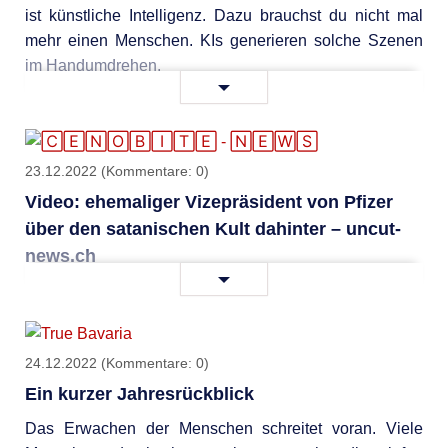
ist künstliche Intelligenz. Dazu brauchst du nicht mal
mehr einen Menschen. KIs generieren solche Szenen
im Handumdrehen.
KI
Weiterlesen …
bei
der
Bildgenerierung
23.12.2022
(Kommentare: 0)
Video: ehemaliger Vizepräsident von Pfizer
über den satanischen Kult dahinter – uncut-
news.ch
Video:
Weiterlesen …
ehemaliger
Vizepräsident
von
24.12.2022
(Kommentare: 0)
Pfizer
Ein kurzer Jahresrückblick
über
den
Das Erwachen der Menschen schreitet voran. Viele