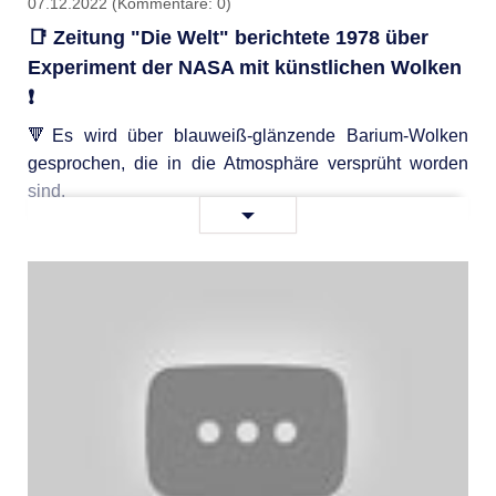
07.12.2022
(Kommentare: 0)
📑 Zeitung "Die Welt" berichtete 1978 über
Experiment der NASA mit künstlichen Wolken
❗️
🔻Es wird über blauweiß-glänzende Barium-Wolken
gesprochen, die in die Atmosphäre versprüht worden
sind.
📑
Weiterlesen …
Zeitung
"Die
Welt"
berichtete
1978
über
Experiment
der
NASA
mit