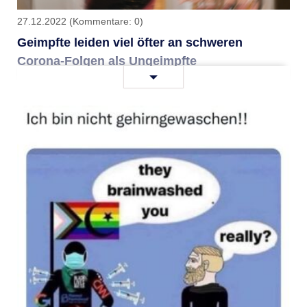
27.12.2022
(Kommentare: 0)
Geimpfte leiden viel öfter an schweren
Corona-Folgen als Ungeimpfte
Geimpfte
Weiterlesen …
leiden
viel
öfter
an
schweren
Corona-
Folgen
als
Ungeimpfte