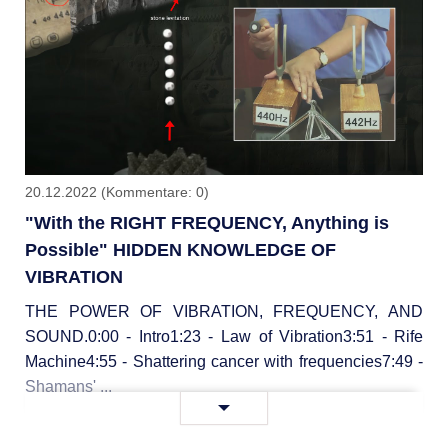
an
die
Impfopfer
20.12.2022
(Kommentare: 0)
"With the RIGHT FREQUENCY, Anything is
Possible" HIDDEN KNOWLEDGE OF
VIBRATION
THE POWER OF VIBRATION, FREQUENCY, AND
SOUND.0:00 - Intro1:23 - Law of Vibration3:51 - Rife
Machine4:55 - Shattering cancer with frequencies7:49 -
Shamans' ...
"With
Weiterlesen …
the