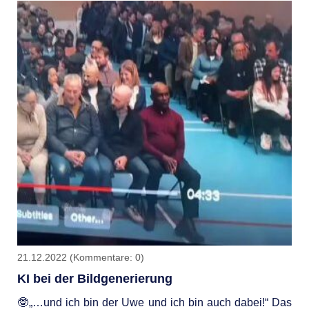
RIGHT
FREQUENCY,
Anything
is
Possible"
HIDDEN
KNOWLEDGE
OF
VIBRATION
21.12.2022
(Kommentare: 0)
KI bei der Bildgenerierung
🤓„…und ich bin der Uwe und ich bin auch dabei!“ Das