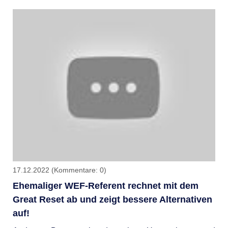
Polio-
Betrug
–
damals
wie
auch
heute!
|
#Impfen
17.12.2022
(Kommentare: 0)
Ehemaliger WEF-Referent rechnet mit dem
Great Reset ab und zeigt bessere Alternativen
auf!