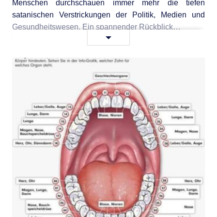
satanischen
Menschen durchschauen immer mehr die tiefen
Kult
satanischen Verstrickungen der Politik, Medien und
dahinter
Gesundheitswesen. Ein spannender Rückblick…
Ein
Weiterlesen …
–
kurzer
uncut-
Jahresrückblick
news.ch