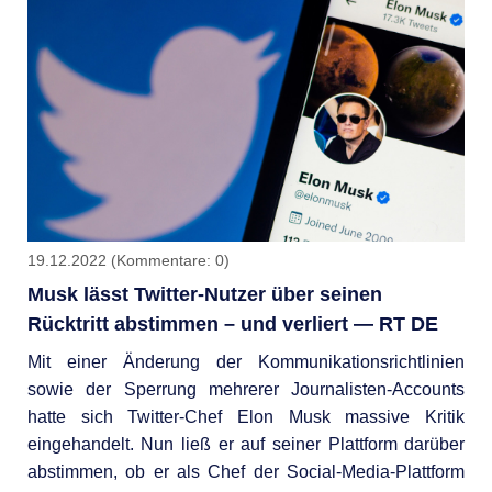
Nachbarschaft“:
Ärztekammer-
Präsident
ruft
dazu
auf,
sich
gegenseitig
mit
19.12.2022
(Kommentare: 0)
Medikamenten
Musk lässt Twitter-Nutzer über seinen
auszuhelfen
Rücktritt abstimmen – und verliert — RT DE
Mit einer Änderung der Kommunikationsrichtlinien
sowie der Sperrung mehrerer Journalisten-Accounts
hatte sich Twitter-Chef Elon Musk massive Kritik
eingehandelt. Nun ließ er auf seiner Plattform darüber
abstimmen, ob er als Chef der Social-Media-Plattform