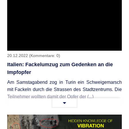
suddenly
and
unexpectedly
every
day
–
NaturalNews.com
20.12.2022
(Kommentare: 0)
Italien: Fackelumzug zum Gedenken an die
Impfopfer
Am Samstagabend zog in Turin ein Schweigemarsch
mit Fackeln durch die Strassen des Stadtzentrums. Die
Teilnehmer wollten damit der Opfer der (...)
Italien:
Weiterlesen …
Fackelumzug
zum
Gedenken