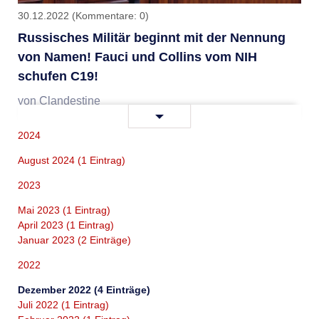
30.12.2022
(Kommentare: 0)
Russisches Militär beginnt mit der Nennung
von Namen! Fauci und Collins vom NIH
schufen C19!
von Clandestine
Russisches
Weiterlesen …
Militär
2024
beginnt
August 2024 (1 Eintrag)
mit
der
2023
Nennung
Mai 2023 (1 Eintrag)
von
April 2023 (1 Eintrag)
Namen!
Januar 2023 (2 Einträge)
Fauci
2022
und
Dezember 2022 (4 Einträge)
Collins
Juli 2022 (1 Eintrag)
vom