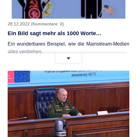
28.12.2022
(Kommentare: 0)
Ein Bild sagt mehr als 1000 Worte…
Ein wunderbares Beispiel, wie die Mainstream-Medien
alles verdrehen.
Ein
Weiterlesen …
Bild
sagt
mehr
als
1000
Worte…