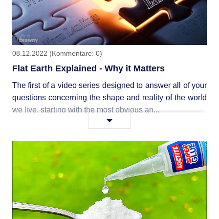
08.12.2022
(Kommentare: 0)
Flat Earth Explained - Why it Matters
The first of a video series designed to answer all of your
questions concerning the shape and reality of the world
we live, starting with the most obvious an...
Flat
Weiterlesen …
Earth
Explained
-
Why
it
Matters