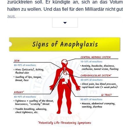
zurücktreten soll. Er kündigte an, sich an das Votum
halten zu wollen. Und das fiel für den Milliardär nicht gut
aus.
Musk
Weiterlesen …
lässt
Twitter-
Nutzer
über
seinen
Rücktritt
abstimmen
–
und
verliert
—
RT
DE