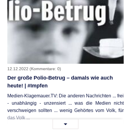
Baking
soda
and
Amaze
With
Results
12.12.2022
(Kommentare: 0)
Der große Polio-Betrug – damals wie auch
heute! | #Impfen
Medien-Klagemauer.TV: Die anderen Nachrichten ... frei
- unabhängig - unzensiert ... was die Medien nicht
verschweigen sollten ... wenig Gehörtes vom Volk, für
das Volk ...
Der
Weiterlesen …
große