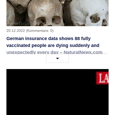
möglicherweise
um
das
10-
fache
20.12.2022
(Kommentare: 0)
oder
German insurance data shows 88 fully
mehr
vaccinated people are dying suddenly and
unterrepräsentiert
unexpectedly every day – NaturalNews.com
German
Weiterlesen …
insurance
data
shows
88
fully
vaccinated
people
are
dying