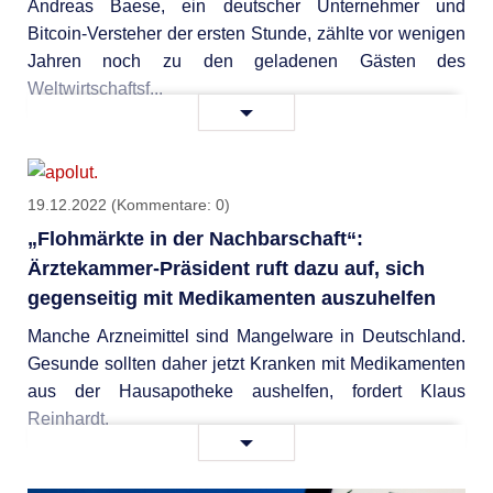
Andreas Baese, ein deutscher Unternehmer und
Bitcoin-Versteher der ersten Stunde, zählte vor wenigen
Jahren noch zu den geladenen Gästen des
Weltwirtschaftsf...
Ehemaliger
Weiterlesen …
WEF-
Referent
rechnet
19.12.2022
(Kommentare: 0)
mit
„Flohmärkte in der Nachbarschaft“:
dem
Ärztekammer-Präsident ruft dazu auf, sich
Great
gegenseitig mit Medikamenten auszuhelfen
Reset
ab
Manche Arzneimittel sind Mangelware in Deutschland.
und
Gesunde sollten daher jetzt Kranken mit Medikamenten
zeigt
aus der Hausapotheke aushelfen, fordert Klaus
bessere
Reinhardt.
„Flohmärkte
Alternativen
Weiterlesen …
in
auf!
der