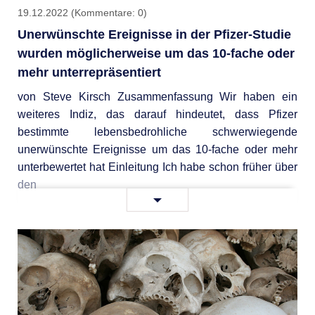
19.12.2022
(Kommentare: 0)
Unerwünschte Ereignisse in der Pfizer-Studie
wurden möglicherweise um das 10-fache oder
mehr unterrepräsentiert
von Steve Kirsch Zusammenfassung Wir haben ein
weiteres Indiz, das darauf hindeutet, dass Pfizer
bestimmte lebensbedrohliche schwerwiegende
unerwünschte Ereignisse um das 10-fache oder mehr
unterbewertet hat Einleitung Ich habe schon früher über
den
Unerwünschte
Weiterlesen …
Ereignisse
in
der
Pfizer-
Studie
wurden