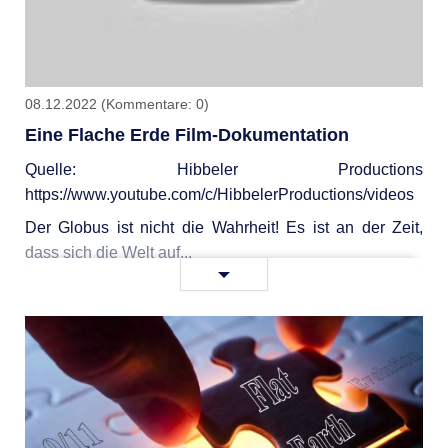
künstlichen
Wolken
❗️
08.12.2022
(Kommentare: 0)
Eine Flache Erde Film-Dokumentation
Quelle: Hibbeler Productions
https://www.youtube.com/c/HibbelerProductions/videos
Der Globus ist nicht die Wahrheit! Es ist an der Zeit,
dass sich die Welt auf...
Eine
Weiterlesen …
Flache
Erde
Film-
Dokumentation