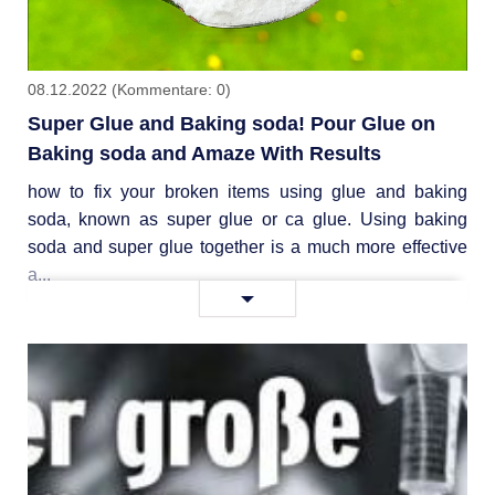
08.12.2022
(Kommentare: 0)
Super Glue and Baking soda! Pour Glue on
Baking soda and Amaze With Results
how to fix your broken items using glue and baking
soda, known as super glue or ca glue. Using baking
soda and super glue together is a much more effective
a...
Super
Weiterlesen …
Glue
and
Baking
soda!
Pour
Glue
on