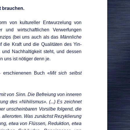
Corona & Impfung
it brauchen.
Klima & Geo-Engineering
orm von kultureller Entwurzelung von
Gesundheit & Ernährung
 und wirtschaftlichen Verwerfungen
Sonstiges & Kuriositäten
nzips (bei uns auch als das
Männliche
News in English
die Kraft und die Qualitäten des Yin-
 und Nachhaltigkeit steht, und dessen
News Archiv
n uns ist nötiger denn je.
Events
4 erschienenen Buch «
Mit sich selbst
t von Sinn. Die Befreiung von inneren
ng des «Nihilismus». (...) Es zeichnet
ner unscheinbaren Vorsilbe folgend, die
 allerorten. Was zunächst Rezyklierung
ung, etwa von Flüssen, Reduktion, etwa