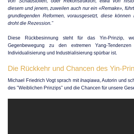
von Schadstoffen, oder Rekonstruktion, etwa von his
diesem und jenem, zuweilen auch nur ein «Remake», führt 
grundlegenden Reformen, vorausgesetzt, diese können 
droht die Rezession."
Diese Rückbesinnung steht für das Yin-Prinzip, w
Gegenbewegung zu den extremen Yang-Tendenzen i
Individualisierung und Industrialisierung spürbar ist.
Die Rückkehr und Chancen des Yin-Prin
Michael Friedrich Vogt sprach mit
Inaqiawa
, Autorin und s
des "Weiblichen Prinzips" und die Chancen für unsere Gese