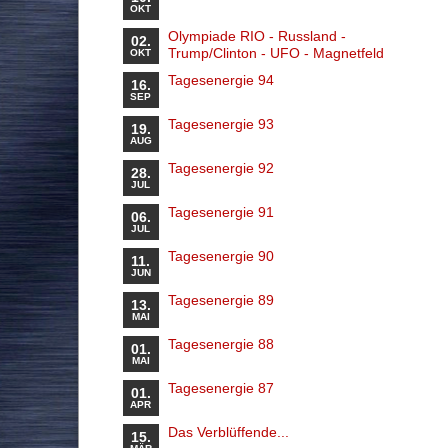
OKT
Olympiade RIO - Russland -
02.
Trump/Clinton - UFO - Magnetfeld
OKT
Tagesenergie 94
16.
SEP
Tagesenergie 93
19.
AUG
Tagesenergie 92
28.
JUL
Tagesenergie 91
06.
JUL
Tagesenergie 90
11.
JUN
Tagesenergie 89
13.
MAI
Tagesenergie 88
01.
MAI
Tagesenergie 87
01.
APR
Das Verblüffende...
15.