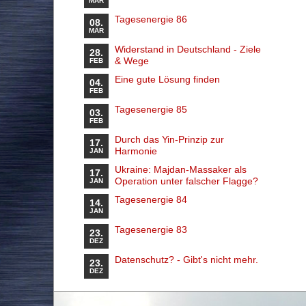
MÄR
Tagesenergie 86
08.
MÄR
Widerstand in Deutschland - Ziele
28.
& Wege
FEB
Eine gute Lösung finden
04.
FEB
Tagesenergie 85
03.
FEB
Durch das Yin-Prinzip zur
17.
Harmonie
JAN
Ukraine: Majdan-Massaker als
17.
Operation unter falscher Flagge?
JAN
Tagesenergie 84
14.
JAN
Tagesenergie 83
23.
DEZ
Datenschutz? - Gibt's nicht mehr.
23.
DEZ