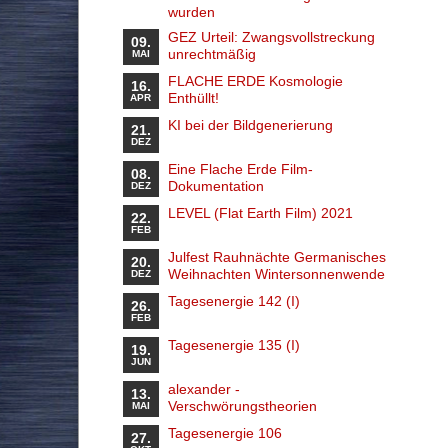
wurden
GEZ Urteil: Zwangsvollstreckung
09.
unrechtmäßig
MAI
FLACHE ERDE Kosmologie
16.
Enthüllt!
APR
KI bei der Bildgenerierung
21.
DEZ
Eine Flache Erde Film-
08.
Dokumentation
DEZ
LEVEL (Flat Earth Film) 2021
22.
FEB
Julfest Rauhnächte Germanisches
20.
Weihnachten Wintersonnenwende
DEZ
Tagesenergie 142 (I)
26.
FEB
Tagesenergie 135 (I)
19.
JUN
alexander -
13.
Verschwörungstheorien
MAI
Tagesenergie 106
27.