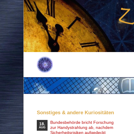
Sonstiges & andere Kuriositäten
Bundesbehörde bricht Forschung
18.
zur Handystrahlung ab, nachdem
AUG
Sicherheitsrisiken aufgedeckt