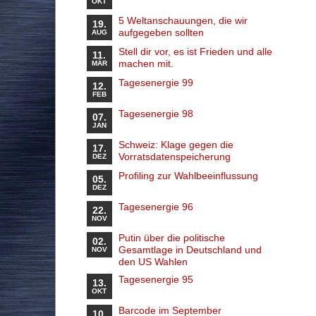
OKT
5 Weltanschauungen, die wir
19.
aufgegeben sollten
AUG
Stell dir vor, es ist Frieden und alle
11.
machen mit.
MÄR
Tagesenergie 99
12.
FEB
Tagesenergie 98
07.
JAN
Schweiz: Klage gegen die
17.
Vorratsdatenspeicherung
DEZ
Profiling zur Wahlbeeinflussung
05.
DEZ
Tagesenergie 96
22.
NOV
Putin über die politische
02.
Gesamtlage in Deutschland und
NOV
den US Wahlen
Tagesenergie 95
13.
OKT
Barcode im September
10.