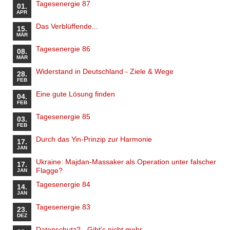
Tagesenergie 87
01.
APR
Das Verblüffende...
15.
MÄR
Tagesenergie 86
08.
MÄR
Widerstand in Deutschland - Ziele & Wege
28.
FEB
Eine gute Lösung finden
04.
FEB
Tagesenergie 85
03.
FEB
Durch das Yin-Prinzip zur Harmonie
17.
JAN
Ukraine: Majdan-Massaker als Operation unter falscher
17.
Flagge?
JAN
Tagesenergie 84
14.
JAN
Tagesenergie 83
23.
DEZ
Datenschutz? - Gibt's nicht mehr.