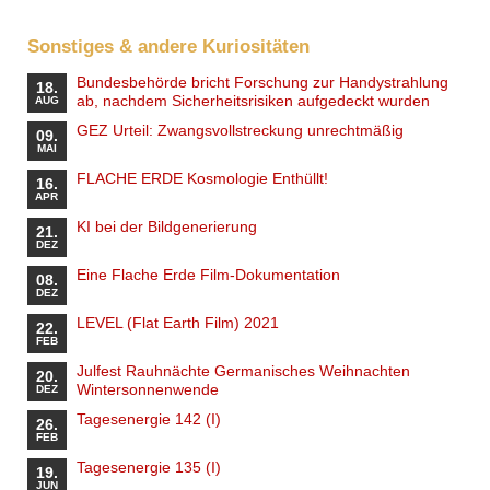
Sonstiges & andere Kuriositäten
Bundesbehörde bricht Forschung zur Handystrahlung
18.
ab, nachdem Sicherheitsrisiken aufgedeckt wurden
AUG
GEZ Urteil: Zwangsvollstreckung unrechtmäßig
09.
MAI
FLACHE ERDE Kosmologie Enthüllt!
16.
APR
KI bei der Bildgenerierung
21.
DEZ
Eine Flache Erde Film-Dokumentation
08.
DEZ
LEVEL (Flat Earth Film) 2021
22.
FEB
Julfest Rauhnächte Germanisches Weihnachten
20.
Wintersonnenwende
DEZ
Tagesenergie 142 (I)
26.
FEB
Tagesenergie 135 (I)
19.
JUN