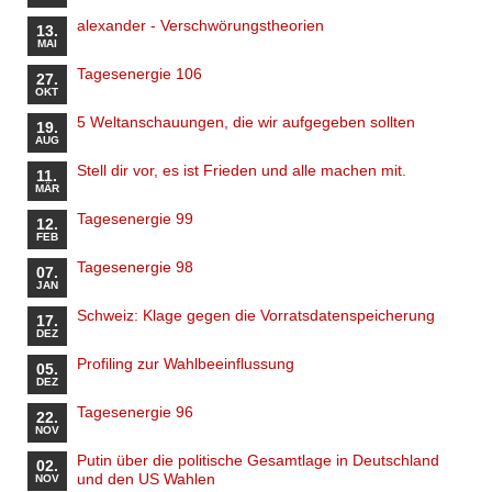
alexander - Verschwörungstheorien
13.
MAI
Tagesenergie 106
27.
OKT
5 Weltanschauungen, die wir aufgegeben sollten
19.
AUG
Stell dir vor, es ist Frieden und alle machen mit.
11.
MÄR
Tagesenergie 99
12.
FEB
Tagesenergie 98
07.
JAN
Schweiz: Klage gegen die Vorratsdatenspeicherung
17.
DEZ
Profiling zur Wahlbeeinflussung
05.
DEZ
Tagesenergie 96
22.
NOV
Putin über die politische Gesamtlage in Deutschland
02.
und den US Wahlen
NOV