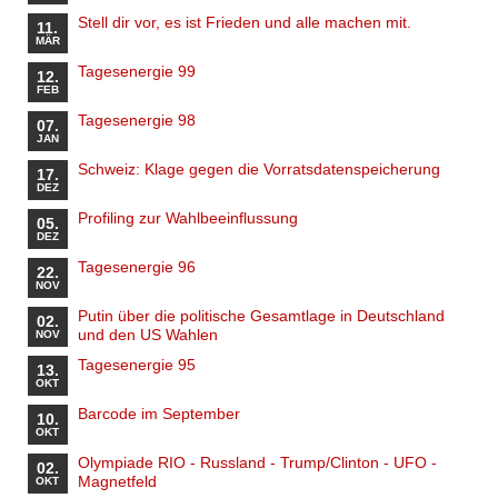
Stell dir vor, es ist Frieden und alle machen mit.
11.
MÄR
Tagesenergie 99
12.
FEB
Tagesenergie 98
07.
JAN
Schweiz: Klage gegen die Vorratsdatenspeicherung
17.
DEZ
Profiling zur Wahlbeeinflussung
05.
DEZ
Tagesenergie 96
22.
NOV
Putin über die politische Gesamtlage in Deutschland
02.
und den US Wahlen
NOV
Tagesenergie 95
13.
OKT
Barcode im September
10.
OKT
Olympiade RIO - Russland - Trump/Clinton - UFO -
02.
Magnetfeld
OKT