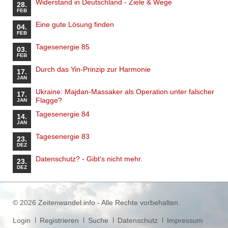
Widerstand in Deutschland - Ziele & Wege
28.
FEB
Eine gute Lösung finden
04.
FEB
Tagesenergie 85
03.
FEB
Durch das Yin-Prinzip zur Harmonie
17.
JAN
Ukraine: Majdan-Massaker als Operation unter falscher
17.
Flagge?
JAN
Tagesenergie 84
14.
JAN
Tagesenergie 83
23.
DEZ
Datenschutz? - Gibt's nicht mehr.
23.
DEZ
© 2026 Zeitenwandel.info - Alle Rechte vorbehalten.
Navigation
Login
Registrieren
Suche
Datenschutz
Impressum