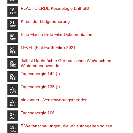
MAI
FLACHE ERDE Kosmologie Enthüllt!
16.
APR
KI bei der Bildgenerierung
21.
DEZ
Eine Flache Erde Film-Dokumentation
08.
DEZ
LEVEL (Flat Earth Film) 2021
22.
FEB
Julfest Rauhnächte Germanisches Weihnachten
20.
Wintersonnenwende
DEZ
Tagesenergie 142 (I)
26.
FEB
Tagesenergie 135 (I)
19.
JUN
alexander - Verschwörungstheorien
13.
MAI
Tagesenergie 106
27.
OKT
5 Weltanschauungen, die wir aufgegeben sollten
19.
AUG