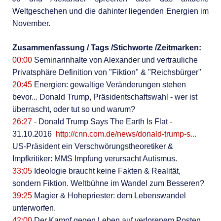
Weltgeschehen und die dahinter liegenden Energien im
November.
Zusammenfassung / Tags /Stichworte /Zeitmarken:
00:00
Seminarinhalte von Alexander und vertrauliche
Privatsphäre Definition von "Fiktion" & "Reichsbürger"
20:45
Energien: gewaltige Veränderungen stehen
bevor... Donald Trump, Präsidentschaftswahl - wer ist
überrascht, oder tut so und warum?
26:27
- Donald Trump Says The Earth Is Flat -
31.10.2016
http://cnn.com.de/news/donald-trump-s...
US-Präsident ein Verschwörungstheoretiker &
Impfkritiker: MMS Impfung verursacht Autismus.
33:05
Ideologie braucht keine Fakten & Realität,
sondern Fiktion. Weltbühne im Wandel zum Besseren?
39:25
Magier & Hohepriester: dem Lebenswandel
unterworfen.
42:00
Der Kampf gegen Leben auf verlorenem Posten.