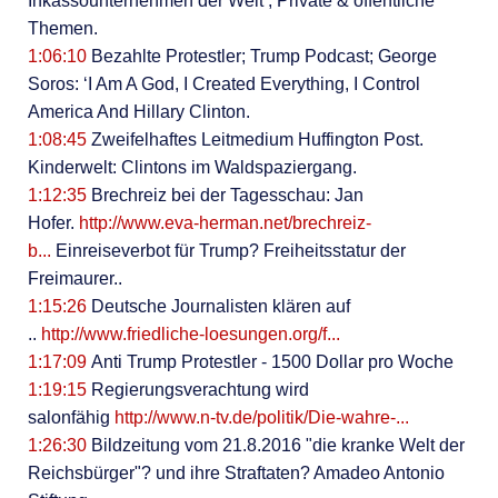
Inkassounternehmen der Welt ; Private & öffentliche
Themen.
1:06:10
Bezahlte Protestler; Trump Podcast; George
Soros: ‘I Am A God, I Created Everything, I Control
America And Hillary Clinton.
1:08:45
Zweifelhaftes Leitmedium Huffington Post.
Kinderwelt: Clintons im Waldspaziergang.
1:12:35
Brechreiz bei der Tagesschau: Jan
Hofer.
http://www.eva-herman.net/brechreiz-
b...
Einreiseverbot für Trump? Freiheitsstatur der
Freimaurer..
1:15:26
Deutsche Journalisten klären auf
..
http://www.friedliche-loesungen.org/f...
1:17:09
Anti Trump Protestler - 1500 Dollar pro Woche
1:19:15
Regierungsverachtung wird
salonfähig
http://www.n-tv.de/politik/Die-wahre-...
1:26:30
Bildzeitung vom 21.8.2016 "die kranke Welt der
Reichsbürger"? und ihre Straftaten? Amadeo Antonio