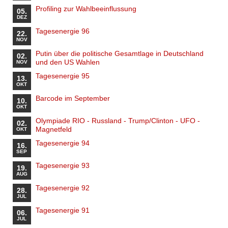
Profiling zur Wahlbeeinflussung
05.
DEZ
Tagesenergie 96
22.
NOV
Putin über die politische Gesamtlage in Deutschland
02.
und den US Wahlen
NOV
Tagesenergie 95
13.
OKT
Barcode im September
10.
OKT
Olympiade RIO - Russland - Trump/Clinton - UFO -
02.
Magnetfeld
OKT
Tagesenergie 94
16.
SEP
Tagesenergie 93
19.
AUG
Tagesenergie 92
28.
JUL
Tagesenergie 91
06.
JUL