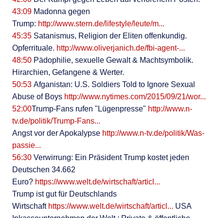
43:09
Madonna gegen
Trump:
http://www.stern.de/lifestyle/leute/m...
45:35
Satanismus, Religion der Eliten offenkundig.
Opferrituale.
http://www.oliverjanich.de/fbi-agent-...
48:50
Pädophilie, sexuelle Gewalt & Machtsymbolik.
Hirarchien, Gefangene & Werter.
50:53
Afganistan: U.S. Soldiers Told to Ignore Sexual
Abuse of Boys
http://www.nytimes.com/2015/09/21/wor...
52:00
Trump-Fans rufen "Lügenpresse"
http://www.n-
tv.de/politik/Trump-Fans...
Angst vor der Apokalypse
http://www.n-tv.de/politik/Was-
passie...
56:30
Verwirrung: Ein Präsident Trump kostet jeden
Deutschen 34.662
Euro?
https://www.welt.de/wirtschaft/articl...
Trump ist gut für Deutschlands
Wirtschaft
https://www.welt.de/wirtschaft/articl...
USA