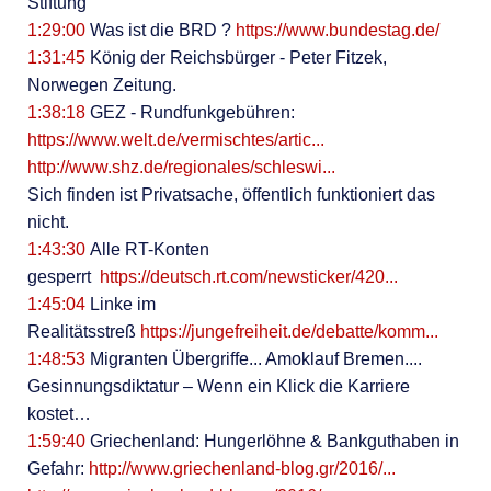
Stiftung
1:29:00
Was ist die BRD ?
https://www.bundestag.de/
1:31:45
König der Reichsbürger - Peter Fitzek,
Norwegen Zeitung.
1:38:18
GEZ - Rundfunkgebühren:
https://www.welt.de/vermischtes/artic...
http://www.shz.de/regionales/schleswi...
Sich finden ist Privatsache, öffentlich funktioniert das
nicht.
1:43:30
Alle RT-Konten
gesperrt
https://deutsch.rt.com/newsticker/420...
1:45:04
Linke im
Realitätsstreß
https://jungefreiheit.de/debatte/komm...
1:48:53
Migranten Übergriffe... Amoklauf Bremen....
Gesinnungsdiktatur – Wenn ein Klick die Karriere
kostet…
1:59:40
Griechenland: Hungerlöhne & Bankguthaben in
Gefahr:
http://www.griechenland-blog.gr/2016/...