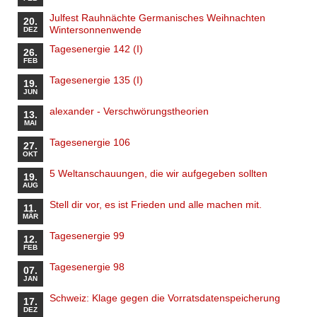
Julfest Rauhnächte Germanisches Weihnachten
20.
Wintersonnenwende
DEZ
Tagesenergie 142 (I)
26.
FEB
Tagesenergie 135 (I)
19.
JUN
alexander - Verschwörungstheorien
13.
MAI
Tagesenergie 106
27.
OKT
5 Weltanschauungen, die wir aufgegeben sollten
19.
AUG
Stell dir vor, es ist Frieden und alle machen mit.
11.
MÄR
Tagesenergie 99
12.
FEB
Tagesenergie 98
07.
JAN
Schweiz: Klage gegen die Vorratsdatenspeicherung
17.
DEZ