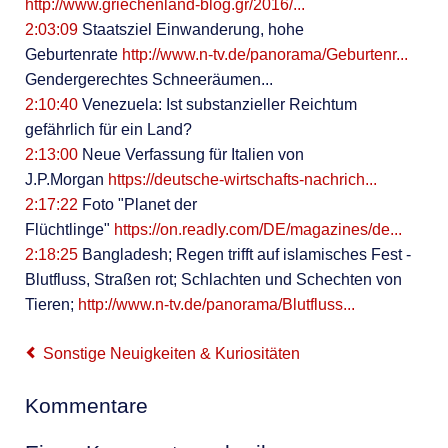
http://www.griechenland-blog.gr/2016/...
2:03:09
Staatsziel Einwanderung, hohe
Geburtenrate
http://www.n-tv.de/panorama/Geburtenr...
Gendergerechtes Schneeräumen...
2:10:40
Venezuela: Ist substanzieller Reichtum
gefährlich für ein Land?
2:13:00
Neue Verfassung für Italien von
J.P.Morgan
https://deutsche-wirtschafts-nachrich...
2:17:22
Foto "Planet der
Flüchtlinge"
https://on.readly.com/DE/magazines/de...
2:18:25
Bangladesh; Regen trifft auf islamisches Fest -
Blutfluss, Straßen rot; Schlachten und Schechten von
Tieren;
http://www.n-tv.de/panorama/Blutfluss...
Sonstige Neuigkeiten & Kuriositäten
Kommentare