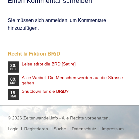
Einen Kommentar schreiben
Sie müssen sich anmelden, um Kommentare
hinzuzufügen.
Recht & Fiktion BRiD
Leise stirbt die BRD [Satire]
20.
DEZ
Alice Weibel: Die Menschen werden auf die Strasse
09.
gehen
SEP
Shutdown für die BRiD?
18.
MAI
© 2026 Zeitenwandel.info - Alle Rechte vorbehalten.
Navigation
Login
Registrieren
Suche
Datenschutz
Impressum
überspringen