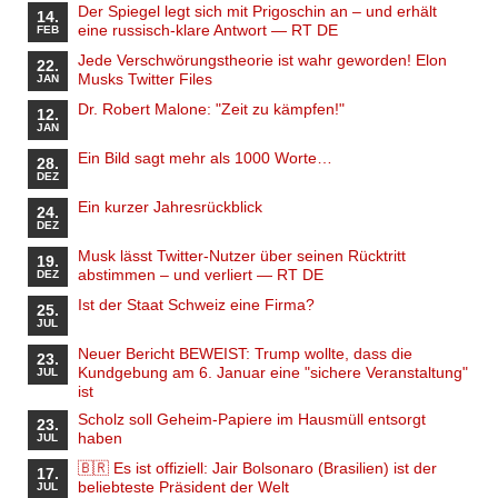
Der Spiegel legt sich mit Prigoschin an – und erhält
14.
eine russisch-klare Antwort — RT DE
FEB
Jede Verschwörungstheorie ist wahr geworden! Elon
22.
Musks Twitter Files
JAN
Dr. Robert Malone: "Zeit zu kämpfen!"
12.
JAN
Ein Bild sagt mehr als 1000 Worte…
28.
DEZ
Ein kurzer Jahresrückblick
24.
DEZ
Musk lässt Twitter-Nutzer über seinen Rücktritt
19.
abstimmen – und verliert — RT DE
DEZ
Ist der Staat Schweiz eine Firma?
25.
JUL
Neuer Bericht BEWEIST: Trump wollte, dass die
23.
Kundgebung am 6. Januar eine "sichere Veranstaltung"
JUL
ist
Scholz soll Geheim-Papiere im Hausmüll entsorgt
23.
haben
JUL
🇧🇷 Es ist offiziell: Jair Bolsonaro (Brasilien) ist der
17.
beliebteste Präsident der Welt
JUL