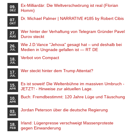
Ex-Milliardär: Die Weltverschwörung ist real (Florian
09.
Homm)
DEZ
Dr. Michael Palmer | NARRATIVE #185 by Robert Cibis
07.
OKT
Wer hinter der Verhaftung von Telegram Gründer Pavel
27.
Durov steckt
AUG
Wie J.D.Vance "Jehova" gesagt hat – und deshalb bei
26.
Medien in Ungnade gefallen ist — RT DE
JUL
Verbot von Compact
18.
JUL
Wer steckt hinter dem Trump Attentat?
17.
JUL
Es ist soweit! Die Weltenbühne im massiven Umbruch -
15.
JETZT! - Hinweise zur aktuellen Lage.
APR
Buch: Fremdbestimmt: 120 Jahre Lüge und Täuschung
10.
APR
Jordan Peterson über die deutsche Regierung
03.
MÄR
Irland: Lügenpresse verschweigt Massenproteste
18.
gegen Einwanderung
FEB