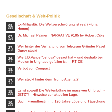
Gesellschaft & Welt-Politik
Ex-Milliardär: Die Weltverschwörung ist real (Florian
09.
Homm)
DEZ
Dr. Michael Palmer | NARRATIVE #185 by Robert Cibis
07.
OKT
Wer hinter der Verhaftung von Telegram Gründer Pavel
27.
Durov steckt
AUG
Wie J.D.Vance "Jehova" gesagt hat – und deshalb bei
26.
Medien in Ungnade gefallen ist — RT DE
JUL
Verbot von Compact
18.
JUL
Wer steckt hinter dem Trump Attentat?
17.
JUL
Es ist soweit! Die Weltenbühne im massiven Umbruch -
15.
JETZT! - Hinweise zur aktuellen Lage.
APR
Buch: Fremdbestimmt: 120 Jahre Lüge und Täuschung
10.
APR