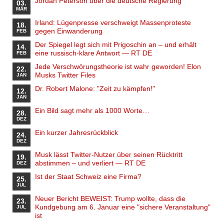
Jordan Peterson über die deutsche Regierung
03.
MÄR
Irland: Lügenpresse verschweigt Massenproteste
18.
gegen Einwanderung
FEB
Der Spiegel legt sich mit Prigoschin an – und erhält
14.
eine russisch-klare Antwort — RT DE
FEB
Jede Verschwörungstheorie ist wahr geworden! Elon
22.
Musks Twitter Files
JAN
Dr. Robert Malone: "Zeit zu kämpfen!"
12.
JAN
Ein Bild sagt mehr als 1000 Worte…
28.
DEZ
Ein kurzer Jahresrückblick
24.
DEZ
Musk lässt Twitter-Nutzer über seinen Rücktritt
19.
abstimmen – und verliert — RT DE
DEZ
Ist der Staat Schweiz eine Firma?
25.
JUL
Neuer Bericht BEWEIST: Trump wollte, dass die
23.
Kundgebung am 6. Januar eine "sichere Veranstaltung"
JUL
ist