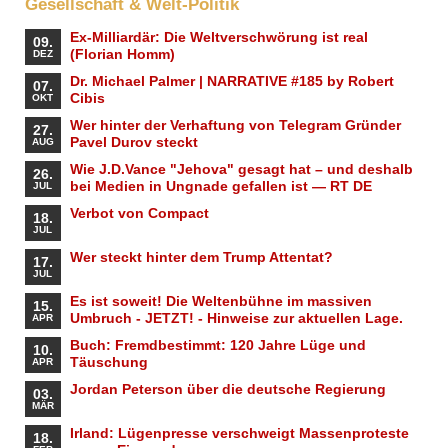
Gesellschaft & Welt-Politik
Ex-Milliardär: Die Weltverschwörung ist real
09.
(Florian Homm)
DEZ
Dr. Michael Palmer | NARRATIVE #185 by Robert
07.
Cibis
OKT
Wer hinter der Verhaftung von Telegram Gründer
27.
Pavel Durov steckt
AUG
Wie J.D.Vance "Jehova" gesagt hat – und deshalb
26.
bei Medien in Ungnade gefallen ist — RT DE
JUL
Verbot von Compact
18.
JUL
Wer steckt hinter dem Trump Attentat?
17.
JUL
Es ist soweit! Die Weltenbühne im massiven
15.
Umbruch - JETZT! - Hinweise zur aktuellen Lage.
APR
Buch: Fremdbestimmt: 120 Jahre Lüge und
10.
Täuschung
APR
Jordan Peterson über die deutsche Regierung
03.
MÄR
Irland: Lügenpresse verschweigt Massenproteste
18.