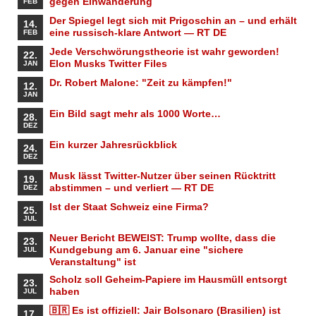
gegen Einwanderung
FEB
Der Spiegel legt sich mit Prigoschin an – und erhält
14.
eine russisch-klare Antwort — RT DE
FEB
Jede Verschwörungstheorie ist wahr geworden!
22.
Elon Musks Twitter Files
JAN
Dr. Robert Malone: "Zeit zu kämpfen!"
12.
JAN
Ein Bild sagt mehr als 1000 Worte…
28.
DEZ
Ein kurzer Jahresrückblick
24.
DEZ
Musk lässt Twitter-Nutzer über seinen Rücktritt
19.
abstimmen – und verliert — RT DE
DEZ
Ist der Staat Schweiz eine Firma?
25.
JUL
Neuer Bericht BEWEIST: Trump wollte, dass die
23.
Kundgebung am 6. Januar eine "sichere
JUL
Veranstaltung" ist
Scholz soll Geheim-Papiere im Hausmüll entsorgt
23.
haben
JUL
🇧🇷 Es ist offiziell: Jair Bolsonaro (Brasilien) ist
17.