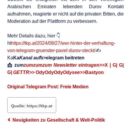
Arabischen Emiraten lebenden Durov Kontakt
aufnahmen, reagierte er nicht auf die privaten Bitten, die
Moderation auf der Plattform zu verbessern.
Mehr Details dazu, hier 👇
ht
https://tkp.at/2024/08/27/wer-hinter-der-verhaftung-
von-telegram-gruender-pavel-durov-steckt/
✍️
Ka
Ka
Kanal auf
b>elegram beitreten
📩 zum
zum
zum
zum Newsletter eintragen
>>X | G
| G
|
G
| GETTR
>> Ody
Ody
Ody
Odysee
>>Bastyon
Original Telegram Post:
Freie Medien
Quelle: https://tkp.at
Neuigkeiten zu Gesellschaft & Welt-Politik