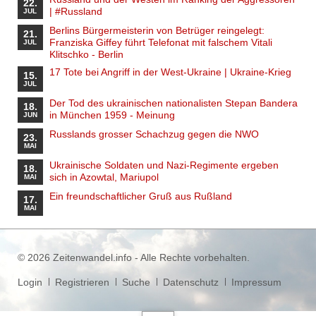
22.
| #Russland
JUL
Berlins Bürgermeisterin von Betrüger reingelegt:
21.
Franziska Giffey führt Telefonat mit falschem Vitali
JUL
Klitschko - Berlin
17 Tote bei Angriff in der West-Ukraine | Ukraine-Krieg
15.
JUL
Der Tod des ukrainischen nationalisten Stepan Bandera
18.
in München 1959 - Meinung
JUN
Russlands grosser Schachzug gegen die NWO
23.
MAI
Ukrainische Soldaten und Nazi-Regimente ergeben
18.
sich in Azowtal, Mariupol
MAI
Ein freundschaftlicher Gruß aus Rußland
17.
MAI
© 2026 Zeitenwandel.info - Alle Rechte vorbehalten.
Navigation
Login
Registrieren
Suche
Datenschutz
Impressum
überspringen