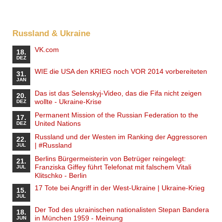
Russland & Ukraine
VK.com
18.
DEZ
WIE die USA den KRIEG noch VOR 2014 vorbereiteten
31.
JAN
Das ist das Selenskyj-Video, das die Fifa nicht zeigen
20.
wollte - Ukraine-Krise
DEZ
Permanent Mission of the Russian Federation to the
17.
United Nations
DEZ
Russland und der Westen im Ranking der Aggressoren
22.
| #Russland
JUL
Berlins Bürgermeisterin von Betrüger reingelegt:
21.
Franziska Giffey führt Telefonat mit falschem Vitali
JUL
Klitschko - Berlin
17 Tote bei Angriff in der West-Ukraine | Ukraine-Krieg
15.
JUL
Der Tod des ukrainischen nationalisten Stepan Bandera
18.
in München 1959 - Meinung
JUN