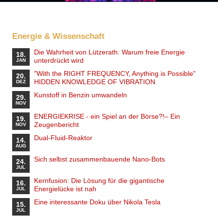
Energie & Wissenschaft
Die Wahrheit von Lützerath: Warum freie Energie
18.
unterdrückt wird
JAN
"With the RIGHT FREQUENCY, Anything is Possible"
20.
HIDDEN KNOWLEDGE OF VIBRATION
DEZ
Kunstoff in Benzin umwandeln
29.
NOV
ENERGIEKRISE - ein Spiel an der Börse?!– Ein
19.
Zeugenbericht
NOV
Dual-Fluid-Reaktor
14.
AUG
Sich selbst zusammenbauende Nano-Bots
24.
JUL
Kernfusion: Die Lösung für die gigantische
16.
Energielücke ist nah
JUL
Eine interessante Doku über Nikola Tesla
15.
JUL