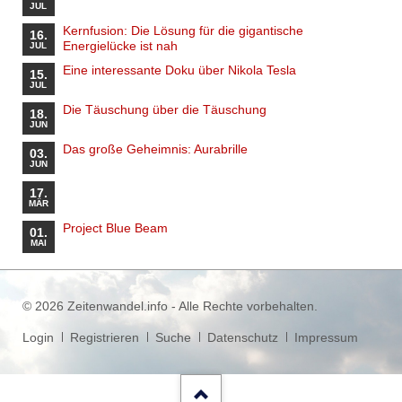
JUL
Kernfusion: Die Lösung für die gigantische
16.
Energielücke ist nah
JUL
Eine interessante Doku über Nikola Tesla
15.
JUL
Die Täuschung über die Täuschung
18.
JUN
Das große Geheimnis: Aurabrille
03.
JUN
17.
MÄR
Project Blue Beam
01.
MAI
© 2026 Zeitenwandel.info - Alle Rechte vorbehalten.
Navigation
Login
Registrieren
Suche
Datenschutz
Impressum
überspringen