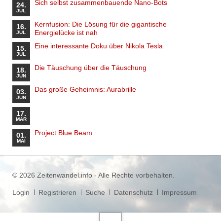
Sich selbst zusammenbauende Nano-Bots
24.
JUL
Kernfusion: Die Lösung für die gigantische
16.
Energielücke ist nah
JUL
Eine interessante Doku über Nikola Tesla
15.
JUL
Die Täuschung über die Täuschung
18.
JUN
Das große Geheimnis: Aurabrille
03.
JUN
17.
MÄR
Project Blue Beam
01.
MAI
© 2026 Zeitenwandel.info - Alle Rechte vorbehalten.
Navigation
Login
Registrieren
Suche
Datenschutz
Impressum
überspringen