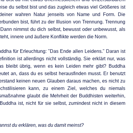
se du selbst bist und das zugleich etwas viel Größeres ist
deiner wahren Natur jenseits von Name und Form. Die
erbunden bist, führt zu der Illusion von Trennung. Trennung
 Dann nimmst du dich selbst, bewusst oder unbewusst, als
steht, innere und äußere Konflikte werden die Norm.
Buddha für Erleuchtung: "Das Ende allen Leidens." Daran ist
ition ist allerdings nicht vollständig. Sie erklärt nur, was
was bleibt übrig, wenn es kein Leiden mehr gibt? Buddha
tet an, dass du es selbst herausfinden musst. Er benutzt
 Verstand keinen neuen Glauben daraus machen, es nicht zu
chstilisieren kann, zu einem Ziel, welches du niemals
htsmaßnahme glaubt die Mehrheit der Buddhisten weiterhin,
uddha ist, nicht für sie selbst, zumindest nicht in diesem
Kannst du erklären, was du damit meinst?