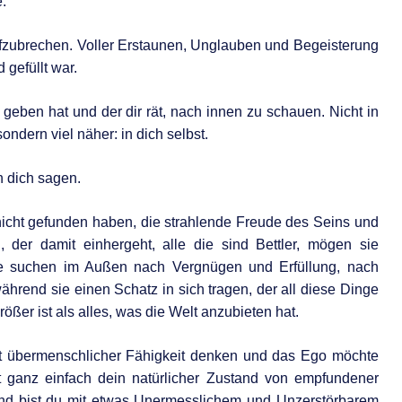
.
aufzubrechen. Voller Erstaunen, Unglauben und Begeisterung
 gefüllt war.
u geben hat und der dir rät, nach innen zu schauen. Nicht in
ondern viel näher: in dich selbst.
ch dich sagen.
nicht gefunden haben, die strahlende Freude des Seins und
n, der damit einhergeht, alle die sind Bettler, mögen sie
Sie suchen im Außen nach Vergnügen und Erfüllung, nach
ährend sie einen Schatz in sich tragen, der all diese Dinge
rößer ist als alles, was die Welt anzubieten hat.
rt übermenschlicher Fähigkeit denken und das Ego möchte
st ganz einfach dein natürlicher Zustand von empfundener
and bist du mit etwas Unermesslichem und Unzerstörbarem