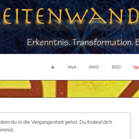
☯
Welt
NWO
BRD
Spi
Login
Zeichen & Symbole
Geheimlehre
Medienmanipul
Gei
Registrieren
Mensch vs. Person
Gott-Welt-Dualismus
Souveränität
Hol
9 / 11
Illuminaten
BRD GmbH
Evo
Chemtrails
3 Machtzentren
Mer
indem du in die Vergangenheit gehst. Du findest dich
Federal Reserve
Bibel Code 666
Ka
kommst.
Corona
Fluch von Kanaan