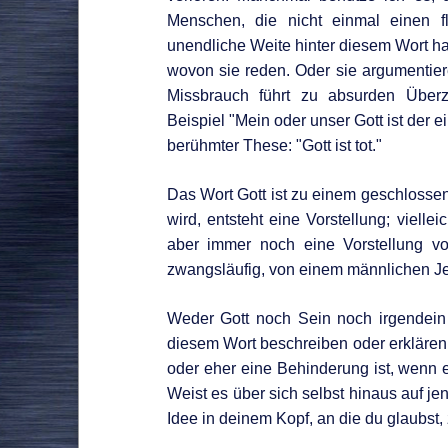
Menschen, die nicht einmal einen fl
unendliche Weite hinter diesem Wort ha
wovon sie reden. Oder sie argumentier
Missbrauch führt zu absurden Übe
Beispiel "Mein oder unser Gott ist der e
berühmter These: "Gott ist tot."
Das Wort Gott ist zu einem geschloss
wird, entsteht eine Vorstellung; viell
aber immer noch eine Vorstellung v
zwangsläufig, von einem männlichen J
Weder Gott noch Sein noch irgendein 
diesem Wort beschreiben oder erklären. 
oder eher eine Behinderung ist, wenn es
Weist es über sich selbst hinaus auf jen
Idee in deinem Kopf, an die du glaubst