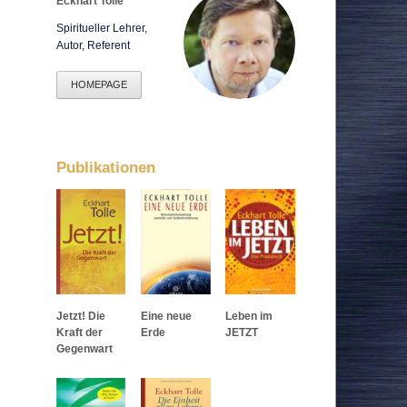
Eckhart Tolle
Corona & Impfung
Spiritueller Lehrer,
Klima & Geo-Engineering
Autor, Referent
Gesundheit & Ernährung
HOMEPAGE
Sonstiges & Kuriositäten
News in English
News Archiv
Publikationen
Events
Jetzt! Die
Eine neue
Leben im
Kraft der
Erde
JETZT
Gegenwart