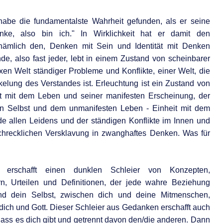
habe die fundamentalste Wahrheit gefunden, als er seine
ke, also bin ich." In Wirklichkeit hat er damit den
 nämlich den, Denken mit Sein und Identität mit Denken
e, also fast jeder, lebt in einem Zustand von scheinbarer
exen Welt ständiger Probleme und Konflikte, einer Welt, die
elung des Verstandes ist. Erleuchtung ist ein Zustand von
it mit dem Leben und seiner manifesten Erscheinung, der
en Selbst und dem unmanifesten Leben - Einheit mit dem
de allen Leidens und der ständigen Konflikte im Innen und
hrecklichen Versklavung in zwanghaftes Denken. Was für
nd erschafft einen dunklen Schleier von Konzepten,
n, Urteilen und Definitionen, der jede wahre Beziehung
und dein Selbst, zwischen dich und deine Mitmenschen,
dich und Gott. Dieser Schleier aus Gedanken erschafft auch
, dass es dich gibt und getrennt davon den/die anderen. Dann