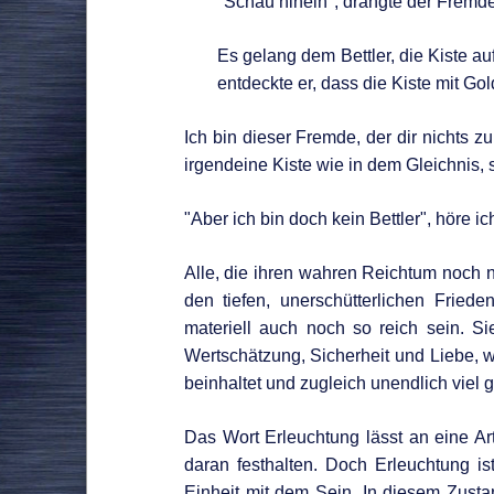
"Schau hinein", drängte der Fremde
Es gelang dem Bettler, die Kiste 
entdeckte er, dass die Kiste mit Gold
Ich bin dieser Fremde, der dir nichts z
irgendeine Kiste wie in dem Gleichnis, s
"Aber ich bin doch kein Bettler", höre i
Alle, die ihren wahren Reichtum noch 
den tiefen, unerschütterlichen Friede
materiell auch noch so reich sein. 
Wertschätzung, Sicherheit und Liebe, w
beinhaltet und zugleich unendlich viel g
Das Wort Erleuchtung lässt an eine A
daran festhalten. Doch Erleuchtung i
Einheit mit dem Sein. In diesem Zust