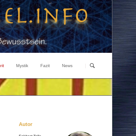
Navigation
überspringen
rit
Mystik
Fazit
News
ation
st über Materie
Luzifer Experiment
Highlights
ographisches Weltbild
Zyklen
Gesellschaft & Politik
lutionstheorie
Geschichte
Russland & Ukraine
-Ka-Ba
3 Tage Finsternis
Wirtschaft & Finanzen
rma
Maya-Prophezeiung
Energie & Wissenschaft
Autor
Recht & Fiktion BRiD