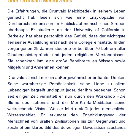
Über Drunvalo Melchizedek
Die Erfahrungen, die Drunvalo Melchi­zedek in seinem Leben
gemacht hat, lesen sich wie eine Enzyklopädie von
Durchbruchs­erlebnissen im Hinblick auf menschliches Streben
überhaupt. Er studierte an der University of California in
Berkeley, hat aber persönlich das Gefühl, dass der wichtigste
Teil seiner Ausbildung erst nach dem College einsetzte. In den
vergangenen 25 Jahren studierte er bei über 70 Lehrern aller
Glaubens­hintergründe und jeden religiösen Verständnisses.
Sie schenkten ihm eine große Bandbreite an Wissen sowie
Mitgefühl und Annehmen können.
Drunvalo ist nicht nur ein außerge­wöhnlicher brillianter Denker.
Seine warm­herzige Persönlich­keit, seine Liebe zu allem
Lebendigen begreift und spürt jeder, der ihm begegnet. Schon
seit einiger Zeit vermittelt er nun durch den Workshop »Die
Blume des Lebens« und die Mer-Ka-Ba-Meditation seine
weitreichende Vision. Was er lehrt umfaßt jedes menschliche
Wissens­gebiet. Er erkundet den Entwick­lungsweg der
Menschheit von uralten Zivilisationen bis zur Gegenwart und
zeichnet ein klares Bild des derzeitigen Bewusstseins­zustands