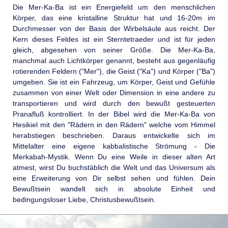
Die Mer-Ka-Ba ist ein Energiefeld um den menschlichen
Körper, das eine kristalline Struktur hat und 16-20m im
Durchmesser von der Basis der Wirbelsäule aus reicht. Der
Kern dieses Feldes ist ein Sterntetraeder und ist für jeden
gleich, abgesehen von seiner Größe. Die Mer-Ka-Ba,
manchmal auch Lichtkörper genannt, besteht aus gegenläufig
rotierenden Feldern ("Mer"), die Geist ("Ka") und Körper ("Ba")
umgeben. Sie ist ein Fahrzeug, um Körper, Geist und Gefühle
zusammen von einer Welt oder Dimension in eine andere zu
transportieren und wird durch den bewußt gesteuerten
Pranafluß kontrolliert. In der Bibel wird die Mer-Ka-Ba von
Hesikiel mit den "Rädern in den Rädern" welche vom Himmel
herabstiegen beschrieben. Daraus entwickelte sich im
Mittelalter eine eigene kabbalistische Strömung - Die
Merkabah-Mystik. Wenn Du eine Weile in dieser alten Art
atmest, wirst Du buchstäblich die Welt und das Universum als
eine Erweiterung von Dir selbst sehen und fühlen. Dein
Bewußtsein wandelt sich in absolute Einheit und
bedingungsloser Liebe, Christusbewußtsein.